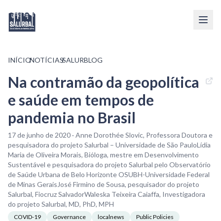
INÍCIO
/
NOTÍCIAS
/
SALURBLOG
Na contramão da geopolítica
e saúde em tempos de
pandemia no Brasil
17 de junho de 2020 · Anne Dorothée Slovic, Professora Doutora e
pesquisadora do projeto Salurbal – Universidade de São PauloLídia
Maria de Oliveira Morais, Bióloga, mestre em Desenvolvimento
Sustentável e pesquisadora do projeto Salurbal pelo Observatório
de Saúde Urbana de Belo Horizonte OSUBH-Universidade Federal
de Minas GeraisJosé Firmino de Sousa, pesquisador do projeto
Salurbal, Fiocruz SalvadorWaleska Teixeira Caiaffa, Investigadora
do projeto Salurbal, MD, PhD, MPH
COVID-19
Governance
localnews
Public Policies