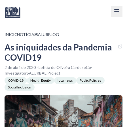
INÍCIO
/
NOTÍCIAS
/
SALURBLOG
As iniquidades da Pandemia
COVID19
2 de abril de 2020 · Letícia de Oliveira CardosoCo-
InvestigatorSALURBAL Project
COVID-19
Health Equity
localnews
Public Policies
Social Inclusion