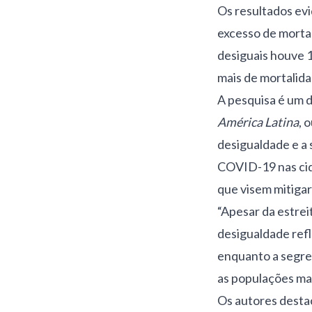
Os resultados evi
excesso de morta
desiguais houve 
mais de mortalida
A pesquisa é um d
América Latina
, 
desigualdade e a
COVID-19 nas cida
que visem mitigar
“Apesar da estrei
desigualdade refl
enquanto a segreg
as populações mai
Os autores desta