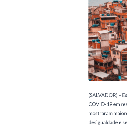
(SALVADOR) –
Es
COVID-19 em resi
mostraram maiore
desigualdade e s