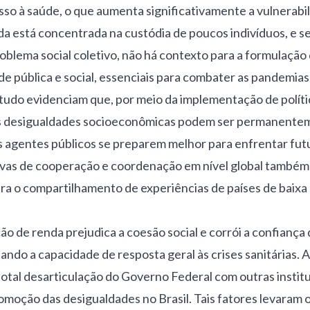
sso à saúde, o que aumenta significativamente a vulnerab
da está concentrada na custódia de poucos indivíduos, e 
oblema social coletivo, não há contexto para a formulação
de pública e social, essenciais para combater as pandemias
tudo evidenciam que, por meio da implementação de políti
as desigualdades socioeconômicas podem ser permanentem
 agentes públicos se preparem melhor para enfrentar futu
ativas de cooperação e coordenação em nível global também
ra o compartilhamento de experiências de países de baixa
ão de renda prejudica a coesão social e corrói a confianç
ando a capacidade de resposta geral às crises sanitárias. A
otal desarticulação do Governo Federal com outras instit
omoção das desigualdades no Brasil. Tais fatores levaram o 