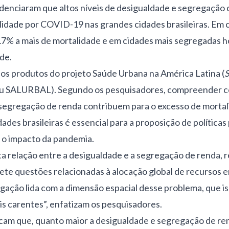
denciaram que altos níveis de desigualdade e segregação 
lidade por COVID-19 nas grandes cidades brasileiras. Em 
17% a mais de mortalidade e em cidades mais segregadas 
de.
os produtos do projeto Saúde Urbana na América Latina (
S
ou SALURBAL). Segundo os pesquisadores, compreender 
 segregação de renda contribuem para o excesso de mortal
des brasileiras é essencial para a proposição de políticas
 o impacto da pandemia.
ta relação entre a desigualdade e a segregação de renda, r
ete questões relacionadas à alocação global de recursos 
ação lida com a dimensão espacial desse problema, que iso
s carentes”, enfatizam os pesquisadores.
cam que, quanto maior a desigualdade e segregação de ren