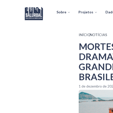
Sobre
Projetos
Dad
INÍCIO
/
NOTÍCIAS
MORTES
DRAMAT
GRAND
BRASIL
1 de dezembro de 20