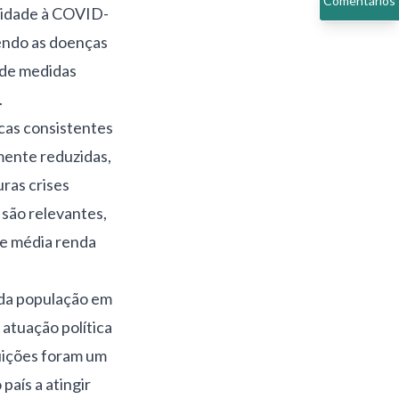
Comentários
ilidade à COVID-
sendo as doenças
 de medidas
.
cas consistentes
ente reduzidas,
ras crises
 são relevantes,
 e média renda
a da população em
 atuação política
uições foram um
país a atingir