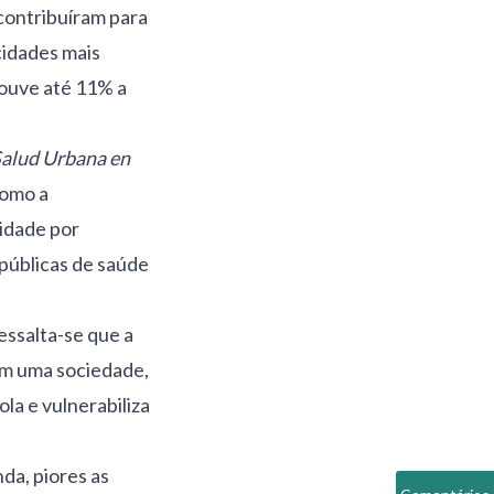
contribuíram para
cidades mais
houve até 11% a
alud Urbana en
como a
idade por
 públicas de saúde
essalta-se que a
em uma sociedade,
la e vulnerabiliza
da, piores as