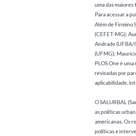
uma das maiores 
Para acessar a pu
Além de Firmino S
(CEFET-MG); Aur
Andrade (UFBA/CI
(UFMG); Mauríci
PLOS One é uma re
revisadas por par
aplicabilidade, i
O SALURBAL (Saúd
as políticas urba
americanas. Os re
políticas e inter