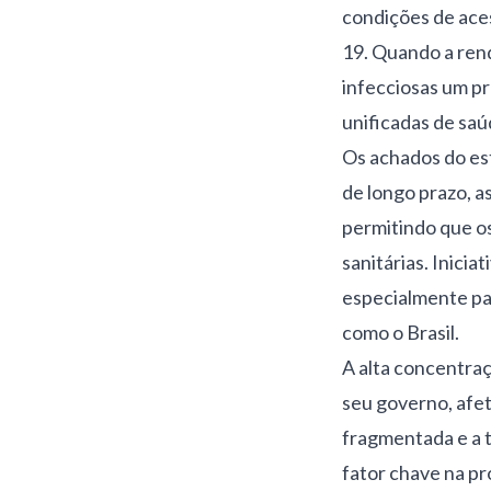
condições de ace
19. Quando a ren
infecciosas um pr
unificadas de saú
Os achados do es
de longo prazo, 
permitindo que os
sanitárias. Inici
especialmente pa
como o Brasil.
A alta concentraç
seu governo, afet
fragmentada e a t
fator chave na pr