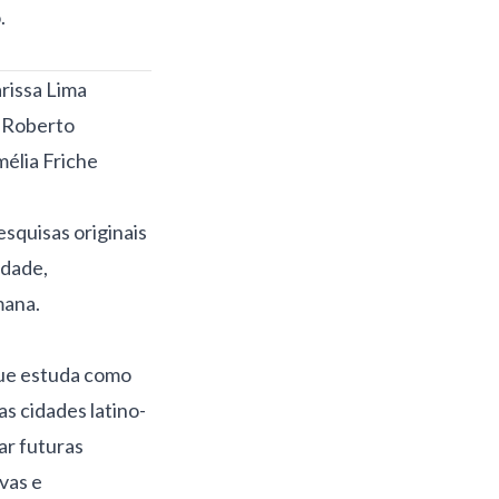
.
arissa Lima
 Roberto
élia Friche
squisas originais
idade,
mana.
que estuda como
s cidades latino-
ar futuras
ivas e