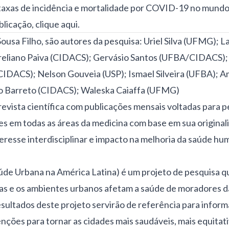
taxas de incidência e mortalidade por COVID-19 no mundo
blicação,
clique aqui
.
ousa Filho, são autores da pesquisa: Uriel Silva (UFMG); L
eliano Paiva (CIDACS); Gervásio Santos (UFBA/CIDACS);
DACS); Nelson Gouveia (USP); Ismael Silveira (UFBA); Am
o Barreto (CIDACS); Waleska Caiaffa (UFMG)
vista científica com publicações mensais voltadas para pe
es em todas as áreas da medicina com base em sua original
nteresse interdisciplinar e impacto na melhoria da saúde hu
e Urbana na América Latina) é um projeto de pesquisa 
nas e os ambientes urbanos afetam a saúde de moradores da
sultados deste projeto servirão de referência para inform
venções para tornar as cidades mais saudáveis, mais equitat