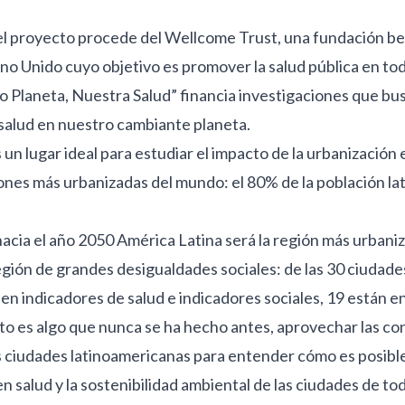
del proyecto procede del Wellcome Trust, una fundación b
ino Unido cuyo objetivo es promover la salud pública en to
ro Planeta, Nuestra Salud” financia investigaciones que bu
salud en nuestro cambiante planeta.
un lugar ideal para estudiar el impacto de la urbanización e
iones más urbanizadas del mundo: el 80% de la población l
acia el año 2050 América Latina será la región más urbani
gión de grandes desigualdades sociales: de las 30 ciudade
en indicadores de salud e indicadores sociales, 19 están e
o es algo que nunca se ha hecho antes, aprovechar las con
s ciudades latinoamericanas para entender cómo es posibl
en salud y la sostenibilidad ambiental de las ciudades de to