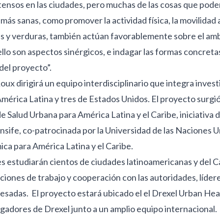
tensos en las ciudades, pero muchas de las cosas que pod
más sanas, como promover la actividad física, la movilidad a
s y verduras, también actúan favorablemente sobre el am
llo son aspectos sinérgicos, e indagar las formas concretas
del proyecto”.
ux dirigirá un equipo interdisciplinario que integra inves
América Latina y tres de Estados Unidos. El proyecto surgió
e Salud Urbana para América Latina y el Caribe, iniciativa d
nsife, co-patrocinada por la Universidad de las Naciones Un
a para América Latina y el Caribe.
s estudiarán cientos de ciudades latinoamericanas y del C
ciones de trabajo y cooperación con las autoridades, lídere
resadas. El proyecto estará ubicado el el Drexel Urban Hea
tigadores de Drexel junto a un amplio equipo internaciona