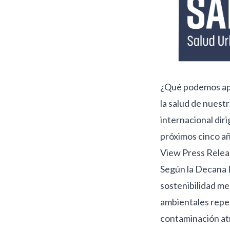
¿Qué podemos apr
la salud de nuest
internacional dir
próximos cinco añ
View Press Releas
Según la Decana D
sostenibilidad me
ambientales reper
contaminación atm