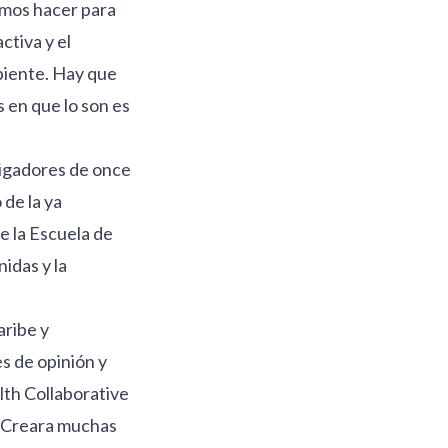
emos hacer para
ctiva y el
biente. Hay que
 en que lo son es
tigadores de once
 de la ya
e la Escuela de
idas y la
aribe y
s de opinión y
lth Collaborative
l. Creara muchas