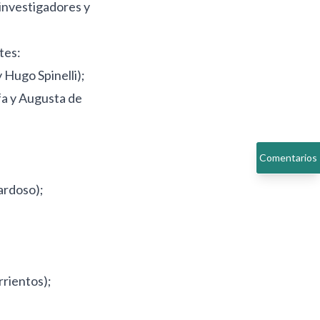
 investigadores y
tes:
 Hugo Spinelli);
fa y Augusta de
Comentarios
ardoso);
rrientos);