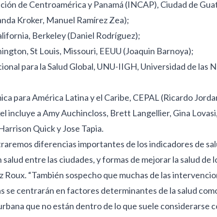
rición de Centroamérica y Panamá (INCAP), Ciudad de Gua
nda Kroker, Manuel Ramírez Zea);
lifornia, Berkeley (Daniel Rodríguez);
ngton, St Louis, Missouri, EEUU (Joaquin Barnoya);
cional para la Salud Global, UNU-IIGH, Universidad de las 
ca para América Latina y el Caribe, CEPAL (Ricardo Jorda
el incluye a Amy Auchincloss, Brett Langellier, Gina Lovasi
arrison Quick y Jose Tapia.
aremos diferencias importantes de los indicadores de salu
 salud entre las ciudades, y formas de mejorar la salud de 
ez Roux. “También sospecho que muchas de las intervencion
se centrarán en factores determinantes de la salud como l
n urbana que no están dentro de lo que suele considerarse 