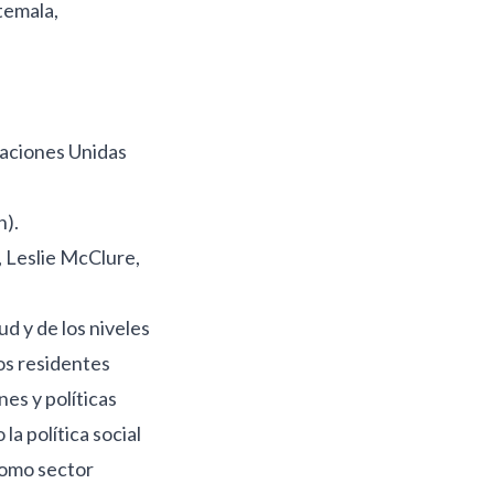
temala,
Naciones Unidas
n).
, Leslie McClure,
d y de los niveles
los residentes
es y políticas
a política social
como sector