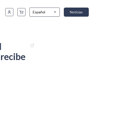
Español
Noticias
l
 recibe