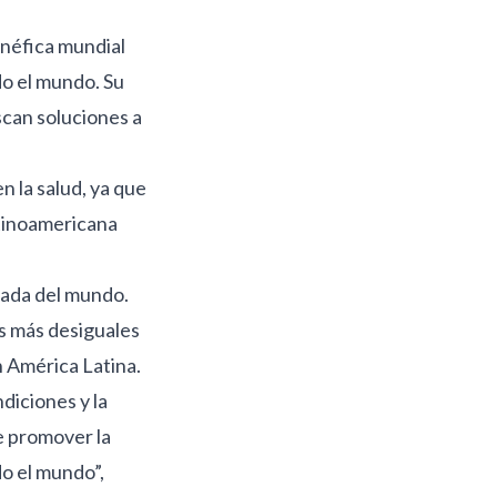
enéfica mundial
do el mundo. Su
scan soluciones a
n la salud, ya que
atinoamericana
zada del mundo.
s más desiguales
n América Latina.
diciones y la
e promover la
do el mundo”,