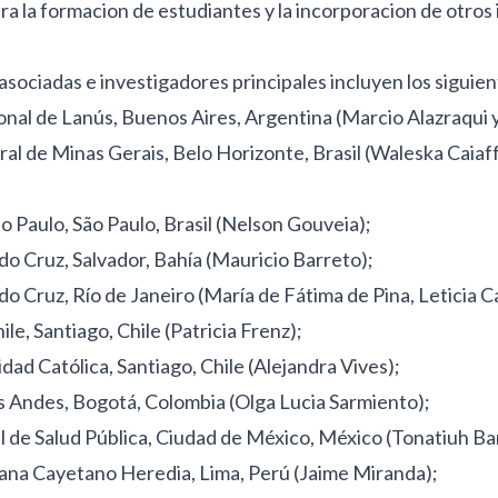
a la formacion de estudiantes y la incorporacion de otros
 asociadas e investigadores principales incluyen los siguien
nal de Lanús, Buenos Aires, Argentina (Marcio Alazraqui y
al de Minas Gerais, Belo Horizonte, Brasil (Waleska Caiaf
o Paulo, São Paulo, Brasil (Nelson Gouveia);
 Cruz, Salvador, Bahía (Mauricio Barreto);
 Cruz, Río de Janeiro (María de Fátima de Pina, Leticia C
le, Santiago, Chile (Patricia Frenz);
dad Católica, Santiago, Chile (Alejandra Vives);
s Andes, Bogotá, Colombia (Olga Lucia Sarmiento);
l de Salud Pública, Ciudad de México, México (Tonatiuh Ba
ana Cayetano Heredia, Lima, Perú (Jaime Miranda);