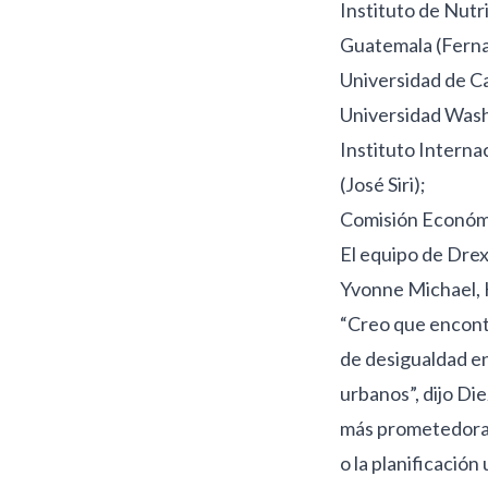
Instituto de Nut
Guatemala (Ferna
Universidad de Ca
Universidad Washi
Instituto Interna
(José Siri);
Comisión Económi
El equipo de Drex
Yvonne Michael, H
“Creo que encontr
de desigualdad en
urbanos”, dijo Di
más prometedoras 
o la planificació