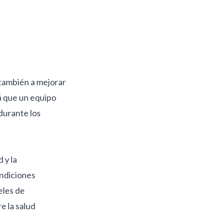
también a mejorar
á que un equipo
durante los
 y la
ondiciones
eles de
e la salud