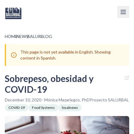
HOME
/
NEWS
/
SALURBLOG
This page is not yet available in English. Showing
content in Spanish.
Sobrepeso, obesidad y
COVID-19
December 10, 2020 · Mónica Mazariegos, PhDProyecto SALURBAL
COVID-19
Food Systems
localnews