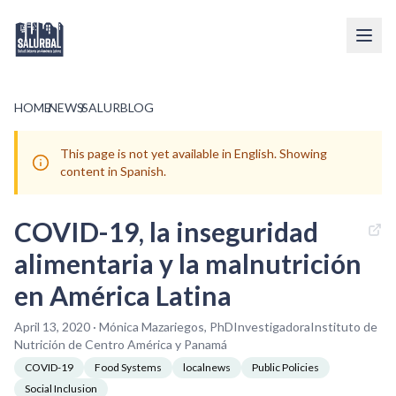
HOME
/
NEWS
/
SALURBLOG
This page is not yet available in English. Showing
content in Spanish.
COVID-19, la inseguridad
alimentaria y la malnutrición
en América Latina
April 13, 2020 · Mónica Mazariegos, PhDInvestigadoraInstituto de
Nutrición de Centro América y Panamá
COVID-19
Food Systems
localnews
Public Policies
Social Inclusion