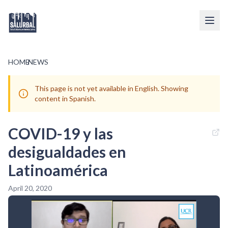
HOME
/
NEWS
This page is not yet available in English. Showing
content in Spanish.
COVID-19 y las
desigualdades en
Latinoamérica
April 20, 2020